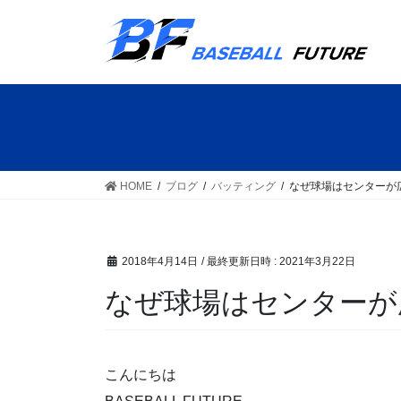
コ
ナ
ン
ビ
テ
ゲ
ン
ー
ツ
シ
へ
ョ
ス
ン
キ
に
ッ
移
HOME
ブログ
バッティング
なぜ球場はセンターが
プ
動
2018年4月14日
/ 最終更新日時 :
2021年3月22日
なぜ球場はセンターが
こんにちは