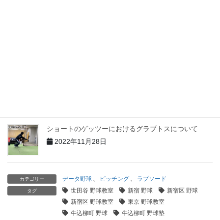
捕ってははいけないフライとは？
2023年5月24日
VAA(Vertical Approach Angle)とは？
2023年5月21日
印象に残る審判とは？
2023年4月12日
ショートのゲッツーにおけるグラブトスについて
2022年11月28日
データ野球
、
ピッチング
、
ラプソード
カテゴリー
世田谷 野球教室
新宿 野球
新宿区 野球
タグ
新宿区 野球教室
東京 野球教室
牛込柳町 野球
牛込柳町 野球塾