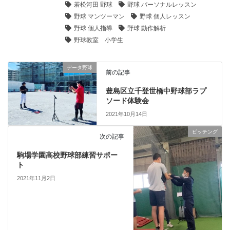
若松河田 野球
野球 パーソナルレッスン
野球 マンツーマン
野球 個人レッスン
野球 個人指導
野球 動作解析
野球教室 小学生
データ野球
前の記事
豊島区立千登世橋中野球部ラプ
ソード体験会
2021年10月14日
ピッチング
次の記事
駒場学園高校野球部練習サポー
ト
2021年11月2日