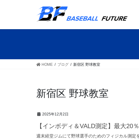
コ
ナ
ン
ビ
テ
ゲ
ン
ー
ツ
シ
へ
ョ
ス
ン
キ
に
ッ
移
HOME
ブログ
新宿区 野球教室
プ
動
新宿区 野球教室
2025年12月2日
【インボディ＆VALD測定】最大20％
週末経堂ジムにて野球選手のためのフィジカル測定を