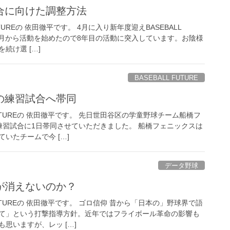
合に向けた調整方法
UTUREの 依田徹平です。 4月に入り新年度迎えBASEBALL
8年2月から活動を始めたので8年目の活動に突入しています。お陰様
続け選 […]
BASEBALL FUTURE
の練習試合へ帯同
 FUTUREの 依田徹平です。 先日世田谷区の学童野球チーム船橋フ
練習試合に1日帯同させていただきました。 船橋フェニックスは
いたチームで今 […]
データ野球
が消えないのか？
 FUTUREの 依田徹平です。 ゴロ信仰 昔から「日本の」野球界で語
て」という打撃指導方針。近年ではフライボール革命の影響も
思いますが、レッ […]