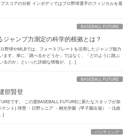
ャンプスコアの分析 インボディではプロ野球選手のフィジカルを基
BASEBALL FUTURE
れるジャンプ力測定の科学的根拠とは？
プロ野球やMLBでは、フォースプレートを活用したジャンプ能力
います。単に「跳べるかどうか」ではなく、「どのように跳ぶ
るのか」といった詳細な情報が、 […]
BASEBALL FUTURE
建部賢登
UTUREです。 この度BASEBALL FUTUREに新たなスタッフが加
ベケント) 球歴 ・日野シニア ・桐光学園（甲子園出場） ・法政
…]
バッティング