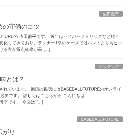
依田徹平
めの守備のコツ
LFUTUREの 依田徹平です。 近年はセイバーメトリックなど様々
変化してきており、ランナー1塁のケースではバントよりもヒッ
る方が得点確率が高 […]
ピッチング
意味とは？
れています。 動画の視聴にはBASEBALLFUTUREのオンライ
)が必要です。 詳しくはこちらから こんにちは
田徹平です。 今回は […]
BASEBALL FUTURE
広がり