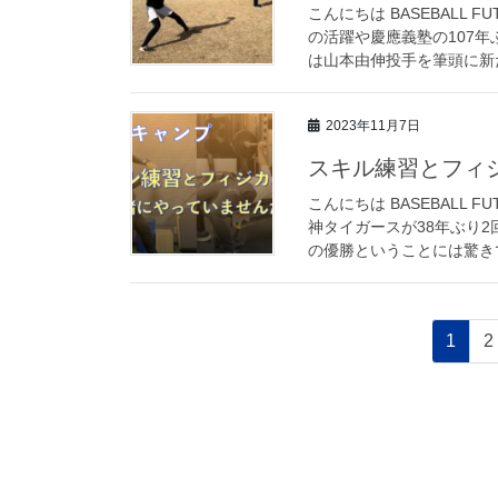
こんにちは BASEBALL 
の活躍や慶應義塾の107
は山本由伸投手を筆頭に新た
2023年11月7日
スキル練習とフィ
こんにちは BASEBALL
神タイガースが38年ぶり
の優勝ということには驚きで
投
固
1
2
稿
定
ペ
ナ
ー
ビ
ジ
ゲ