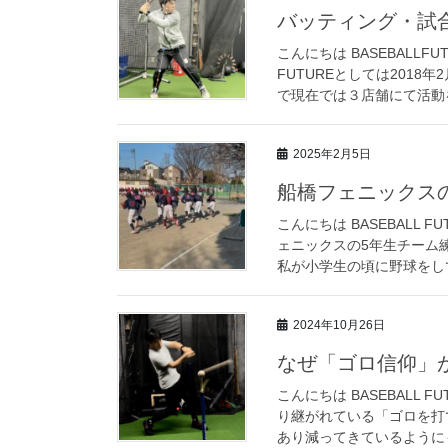
バッティング・試
こんにちは BASEBALLF
FUTUREとしては201
で現在では３店舗にて活動を
2025年2月5日
船橋フェニックス
こんにちは BASEBALL
ェニックスの5年生チーム
私が小学生の頃に野球をして
2024年10月26日
なぜ「ゴロ信仰」
こんにちは BASEBALL
り継がれている「ゴロを打
あり減ってきているようにも