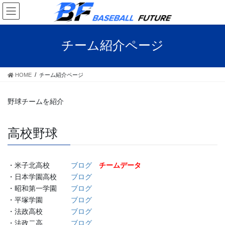
コ
ナ
ン
ビ
テ
ゲ
ン
ー
チーム紹介ページ
ツ
シ
へ
ョ
ス
ン
HOME
チーム紹介ページ
キ
に
ッ
移
プ
動
野球チームを紹介
高校野球
・米子北高校
ブログ
チームデータ
・日本学園高校
ブログ
・昭和第一学園
ブログ
・平塚学園
ブログ
・法政高校
ブログ
・法政二高
ブログ