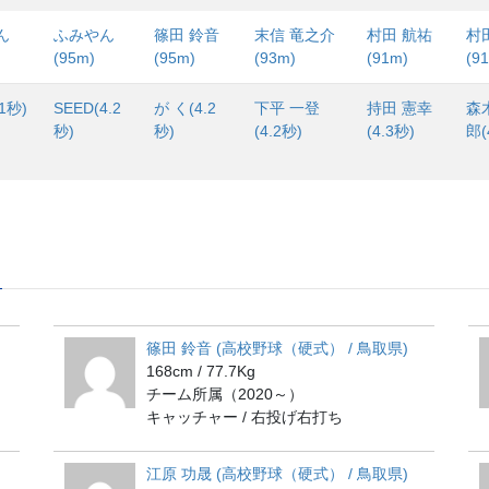
ん
ふみやん
篠田 鈴音
末信 竜之介
村田 航祐
村
(95m)
(95m)
(93m)
(91m)
(9
1秒)
SEED(4.2
が く(4.2
下平 一登
持田 憲幸
森
秒)
秒)
(4.2秒)
(4.3秒)
郎(
篠田 鈴音 (高校野球（硬式） / 鳥取県)
168cm / 77.7Kg
チーム所属（2020～）
キャッチャー / 右投げ右打ち
江原 功晟 (高校野球（硬式） / 鳥取県)