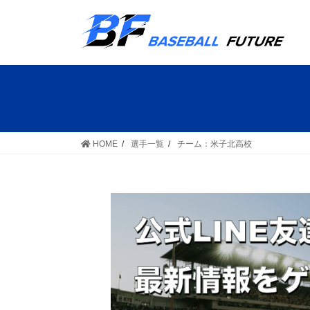
コ
ナ
ン
ビ
テ
ゲ
ン
ー
ツ
シ
へ
ョ
ス
ン
キ
に
ッ
移
HOME
選手一覧
チーム：米子北高校
プ
動