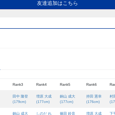
友達追加はこちら
Rank3
Rank4
Rank5
Rank6
Ra
田中 隆登
増原 大成
銅山 成大
持田 憲幸
村
(179cm)
(177cm)
(177cm)
(176cm)
(1
銅山 成大
しのだ れ
篠田 鈴音
増原 大成
下