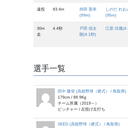
遠投
83.4m
持田 憲幸
しのだ れお
(99m)
(95m)
30m
4.4秒
戸田 信太
江原 功晟(4.
走
朗(4.1秒)
選手一覧
田中 隆登 (高校野球（硬式） / 鳥取県)
179cm / 88.9Kg
チーム所属（2019～）
ピッチャー / 左投げ左打ち
SEED (高校野球（硬式） / 鳥取県)