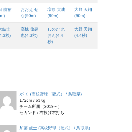
田 航祐
おおえ せ
増原 大成
大野 天翔
1m)
な(90m)
(90m)
(90m)
木鼓士
高棟 偉裟
しのだ れ
大野 天翔
4.3秒)
也(4.3秒)
おん(4.4
(4.4秒)
秒)
が く (高校野球（硬式） / 鳥取県)
172cm / 63Kg
チーム所属（2019～）
セカンド / 右投げ右打ち
加藤 虎士 (高校野球（硬式） / 鳥取県)