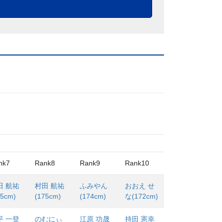
nk7
Rank8
Rank9
Rank10
田 航祐
村田 航祐
ふみやん
おおえ せ
75cm)
(175cm)
(174cm)
な(172cm)
平 一登
のむにぃ
江原 功晟
持田 憲幸