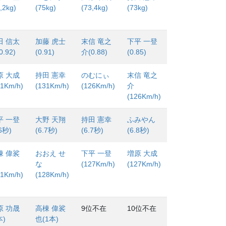
,2kg)
(75kg)
(73,4kg)
(73kg)
田 信太
加藤 虎士
末信 竜之
下平 一登
0.92)
(0.91)
介(0.88)
(0.85)
原 大成
持田 憲幸
のむにぃ
末信 竜之
31Km/h)
(131Km/h)
(126Km/h)
介
(126Km/h)
平 一登
大野 天翔
持田 憲幸
ふみやん
.6秒)
(6.7秒)
(6.7秒)
(6.8秒)
棟 偉裟
おおえ せ
下平 一登
増原 大成
な
(127Km/h)
(127Km/h)
31Km/h)
(128Km/h)
原 功晟
高棟 偉裟
9位不在
10位不在
本)
也(1本)