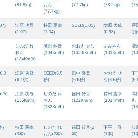
(81.8kg)
おん
(77.7kg)
(76.2kg)
(75
(77.7kg)
07)
江原 功晟
持田 憲幸
SEED(1.01)
増原 大成
戸
(1.07)
(1.04)
(0.98)
朗(
しのだ れ
篠田 鈴音
おおえ せな
ふみやん
増
おん
(134Km/h)
(133.8Km/h)
(131Km/h)
(1
(134Km/h)
6.3
江原 功晟
SEED(6.5
田中 隆登
おおえ せ
下
(6.4秒)
秒)
(6.5秒)
な(6.6秒)
(6
m/h)
江原 功晟
しのだ れ
篠田 鈴音
持田 憲幸
高
(135Km/h)
おん
(132Km/h)
(131Km/h)
也
(132Km/h)
(1
本)
持田 憲幸
しのだ れ
篠田 鈴音(2
下平 一登
江
(3本)
おん(2本)
本)
(1本)
(1