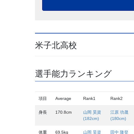
米子北高校
選手能力ランキング
項目
Average
Rank1
Rank2
身長
170.8cm
山岡 昊資
江原 功晟
(182cm)
(180cm)
体重
69.5kg
山岡 昊資
田中 隆登