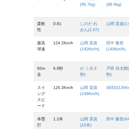
(95.7kg)
(88.9kg)
柔軟
0.81
しのだ れ
山岡 昊資(1.
性
おん(1.07)
最高
124.2Km/h
山岡 昊資
田中 隆登
球速
(142Km/h)
(140Km/h)
50m
6.8秒
が く(6.3
戸田 信太朗(
走
秒)
秒)
スイ
125.3Km/h
山岡 昊資
SEED(135K
ング
(149Km/h)
スピ
ード
本塁
1.2本
山岡 昊資
田中 隆登(4
打
(15本)